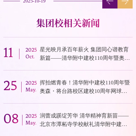
2025-10-19
集团校相关新闻
11
星光映月承百年薪火 集团同心谱教育
2025
Oct.
新篇——清华附中建校110周年暨奥
森、将台路校区建校10周年音乐会圆
满落幕
25
挥拍燃青春！清华附中建校110周年暨
2025
May.
奥森・将台路校区建校10周年网球邀
请赛圆满收官
08
润蕾成蹊绽芳华 清华精神育新苗——
2025
May.
北京市潭柘寺学校献礼清华附中建校
110周年学生节活动纪实