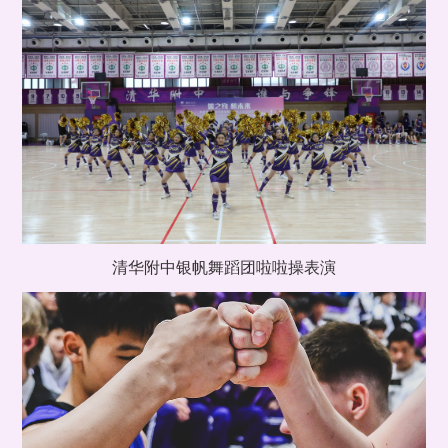
清华附中银帆舞蹈团啦啦操表演