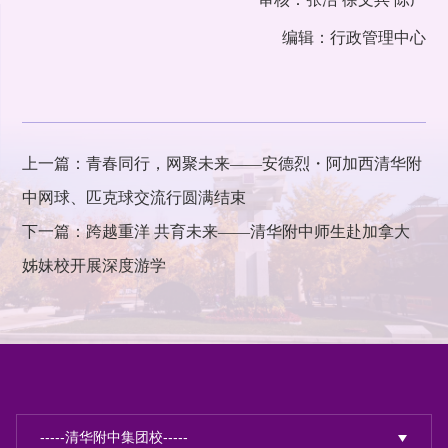
编辑：行政管理中心
上一篇：青春同行，网聚未来——安德烈・阿加西清华附
中网球、匹克球交流行圆满结束
下一篇：跨越重洋 共育未来——清华附中师生赴加拿大
姊妹校开展深度游学