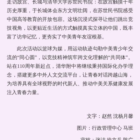
走访故宫、长城与清华大学苏世民书院：在故宫触摸千年
历史厚重，于长城体会东方文明壮阔，在苏世民书院感受
中国高等教育的开放包容。这场沉浸式探寻让他们跳出竞
技视角，以更贴近生活的方式触摸真实立体的中国，既丰
富了访华记忆，更夯实了中美青年友谊根基。
此次活动以篮球为媒，用运动轨迹勾勒中美青少年交
流的“同心圆”，以竞技精神筑牢跨文化理解的“共同体”。
站在110周年新起点，清华附中将继续秉持国际化办学理
念，搭建更多中外人文交流平台，让青春对话跨越山海，
为培养具有全球视野的时代新人、推动中美关系健康发展
注入青春力量。
文字：赵然 沈杨月馨
图片：行政管理中心 马班
审核：张洁 徐文兵 陈广