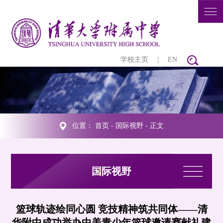
学校主页
|
EN
位置：
首页
-
国际视野
- 正文
国际视野
篮球轨迹绘同心圆 竞技精神筑共同体——清
华附中成功举办中美青少年篮球邀请赛献礼建