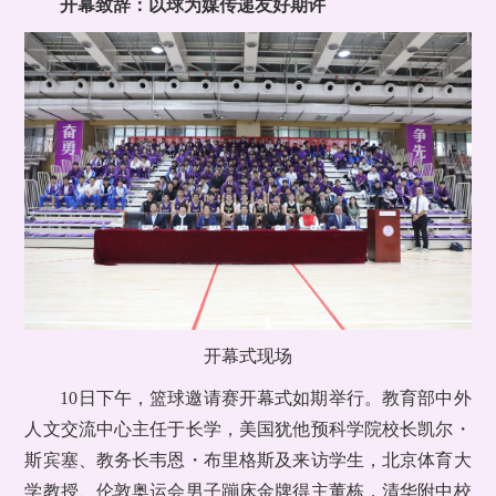
开幕致辞：以球为媒传递友好期许
开幕式现场
10日下午，篮球邀请赛开幕式如期举行。教育部中外
人文交流中心主任于长学，美国犹他预科学院校长凯尔・
斯宾塞、教务长韦恩・布里格斯及来访学生，北京体育大
学教授、伦敦奥运会男子蹦床金牌得主董栋，清华附中校