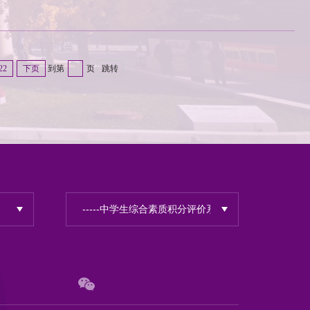
22
下页
到第
页
跳转