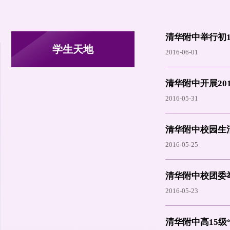
清华附中举行初1
学生天地
2016-06-01
清华附中开展201
2016-05-31
清华附中校园生
2016-05-25
清华附中校团委
2016-05-23
清华附中高15级