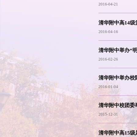
2016-04-21
清华附中高14
2016-04-16
清华附中举办“
2016-02-26
清华附中举办校
2016-01-04
清华附中校团委
2015-12-31
清华附中高15