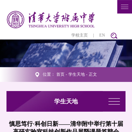
学校主页
|
EN
位置：
首页
-
学生天地
- 正文
学生天地
慎思笃行·科创日新——清华附中举行第十届
高研实验室科技创新作品展暨课题答辩会