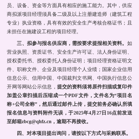
员、设备、资金等方面具有相应的施工能力。其中，供应
商拟派项目经理须具备二级及以上注册建造师（建筑工程
专业）执业资格，具有有效的安全生产考核合格证书；且
未担任在施建设工程的项目经理。
三、
拟参与报名供应商，需按要求提报相关资料。
如
营业执照、资质证书、安全生产许可证、法人身份证明、
授权委托书、授权委托人身份证明；项目经理资格证明文
件、职称文件、企业及项目经理个人业绩；国家企业信用
信息公示、信用中国、中国裁判文书网、中国执行信息公
开网等网站公示信息，
提交的资料须将原件扫描或复印件
加盖公章扫描后压缩成一个
PDF
文件，文件名为“项目名
称
+
公司全称”，然后通过邮件上传，提交前务必确认所填
报名信息与资料附件无误，于
2025
年
4
月
27
日
16
点前发送
至邮箱
zbcg@qhfz.cn
，逾期不再接收。
四、对本项目提出询问，请按以下方式与采购联系。