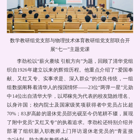
数学教研组党支部与物理技术体育教研组党支部联合开
展“七一”主题党课
李劲松以“薪火赓续 引航方向”为题，回顾了清华党组
织自1926年建立以来的辉煌历程。他重点介绍了“爱国奉
献、又红又专、实事求是、深入群众”的优良传统，一组
组数据阐释着清华人的报国情怀——23位“两弹一星”元勋
中14位出自清华大学，以邓稼先为代表的校友隐姓埋名、
以身许国；校内院士及国家级奖项获得者中党员占比超
70%；83岁高龄的退休党员邵光砚至今仍笔耕不辍，展现
了附中党员“又红又专”的执着追求。李劲松还特别介绍并
部署了组织新入职教师上门拜访退休老党员的“青蓝接
力”计划，助力青年教师成长。