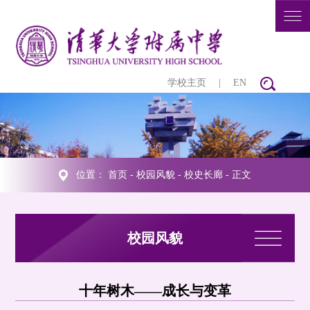
学校主页
|
EN
位置：
首页
-
校园风貌
-
校史长廊
- 正文
校园风貌
十年树木——成长与变革