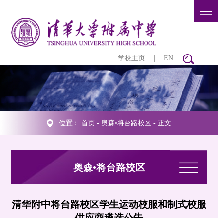
学校主页
|
EN
位置：
首页
-
奥森•将台路校区
- 正文
奥森•将台路校区
清华附中将台路校区学生运动校服和制式校服
供应商遴选公告