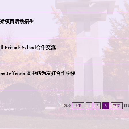
桥梁项目启动招生
 Friends School合作交流
s Jefferson高中结为友好合作学校
共28条
上页
1
2
3
下页
到